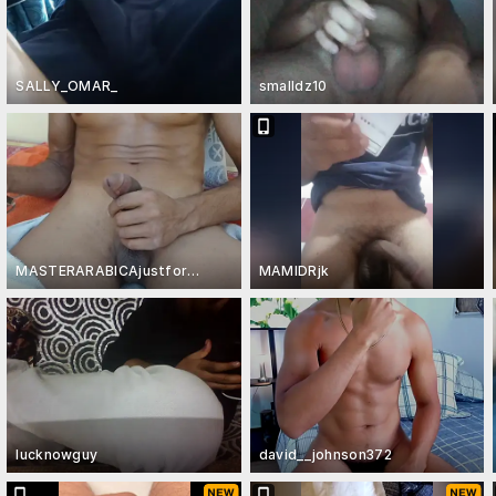
SALLY_OMAR_
smalldz10
MASTERARABICAjustforSLAVE
MAMIDRjk
lucknowguy
david__johnson372