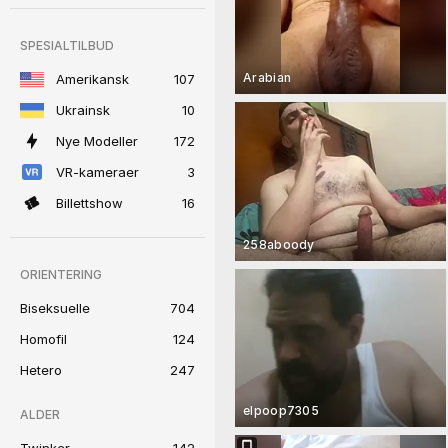
SPESIALTILBUD
Arabian
Amerikansk
107
Ukrainsk
10
Nye Modeller
172
VR-kameraer
3
Billettshow
16
258aboody
ORIENTERING
Biseksuelle
704
Homofil
124
Hetero
247
elpoop7305
ALDER