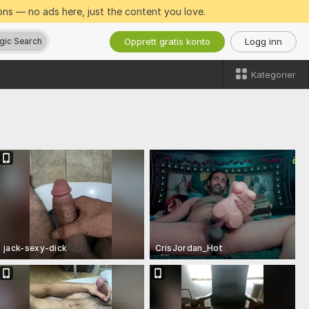
ns — no ads here, just the content you love.
Opprett gratis konto
Logg inn
gic Search
Kategorier
jack-sexy-dick
CrisJordan_Hot