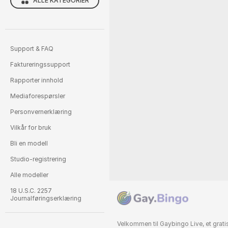
ALLE KATEGORIER
Support & FAQ
Faktureringssupport
Rapporter innhold
Mediaforespørsler
Personvernerklæring
Vilkår for bruk
Bli en modell
Studio-registrering
Alle modeller
18 U.S.C. 2257
Journalføringserklæring
Velkommen til Gaybingo Live, et grat