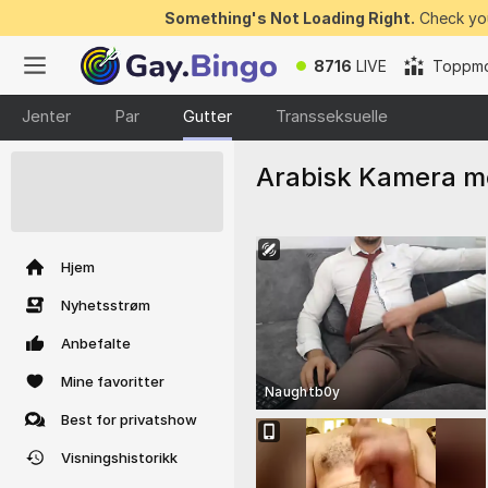
Something's Not Loading Right.
Check you
8716
LIVE
Toppmo
Jenter
Par
Gutter
Transseksuelle
Arabisk Kamera m
50 GRATIS
polletter kan
vinnes nå
Hjem
Nyhetsstrøm
Anbefalte
Mine favoritter
Naughtb0y
Best for privatshow
Visningshistorikk