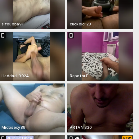
sifoubba91
cuckold123
Haddad-9924
RapotorE
Midosexy89
ARTANIS20
I billettshow