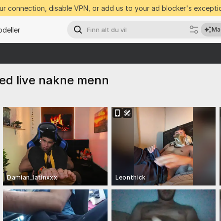
r connection, disable VPN, or add us to your ad blocker's exceptio
deller
Ma
ed live nakne menn
Damian_latinxxx
Leonthick