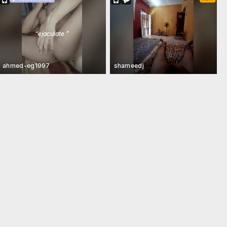
“
ejaculate
”
ahmed-eg1997
shameedj