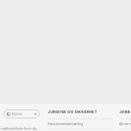
JURIDISK OG SIKKERHET
JOBB
Norsk
Personvernerklæring
Bli en 
is nettsamfunn hvor du