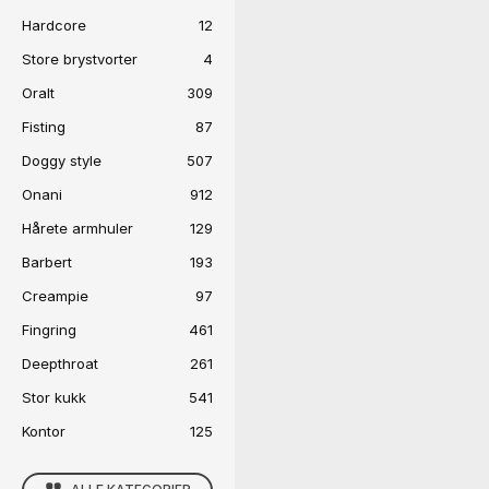
Hardcore
12
Store brystvorter
4
Oralt
309
Fisting
87
Doggy style
507
Onani
912
Hårete armhuler
129
Barbert
193
Creampie
97
Fingring
461
Deepthroat
261
Stor kukk
541
Kontor
125