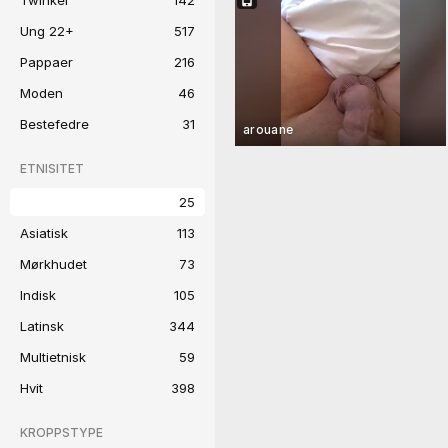
Twinker
142
Ung 22+
517
Pappaer
216
Moden
46
Bestefedre
31
arouane
ETNISITET
Arabisk
25
Asiatisk
113
Mørkhudet
73
Indisk
105
Latinsk
344
Multietnisk
59
Hvit
398
KROPPSTYPE