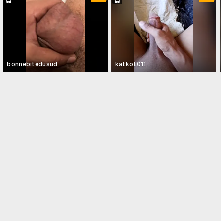
bonnebitedusud
katkot011