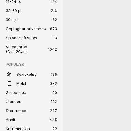
16-24 pt
414
32-60 pt
216
90+ pt
62
Opptagbar privatshow
673
Spioner på show
13
Videoanrop
1042
(Cam2Cam)
POPULÆR
Sexleketøy
136
Mobil
382
Gruppesex
20
Utendørs
192
Stor rumpe
237
Analt
445
Knullemaskin
22